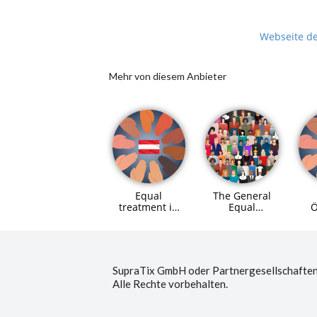
Webseite d
Mehr von diesem Anbieter
Equal
The General
treatment in
Equal
Ö
Austria
Treatment Act
(GETA)
SupraTix GmbH oder Partnergesellschaften
Alle Rechte vorbehalten.