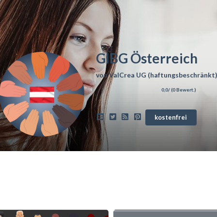
GlBG Österreich
von
ValCrea UG (haftungsbeschränkt
0,0
/ (
0
Bewert.)
kostenfrei