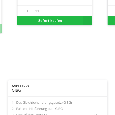
1
11
Sofort kaufen
KAPITEL 01
GlBG
Das Gleichbehandlungsgesetz (GlBG)
Fakten - Hinführung zum GlBG
Der Fall des Herrn O
(1)