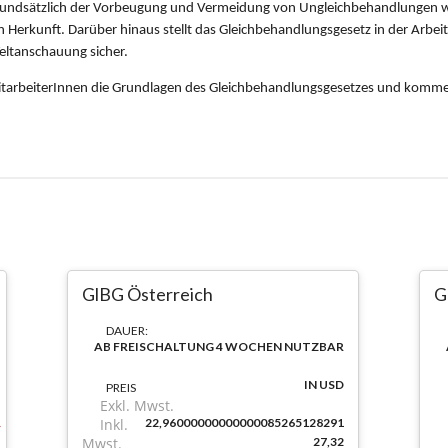
GlBG Österreich
G
DAUER:
AB FREISCHALTUNG 4 WOCHEN NUTZBAR
IN USD
PREIS
Exkl. Mwst.
Inkl.
22,96000000000000085265128291
Mwst.
27,32