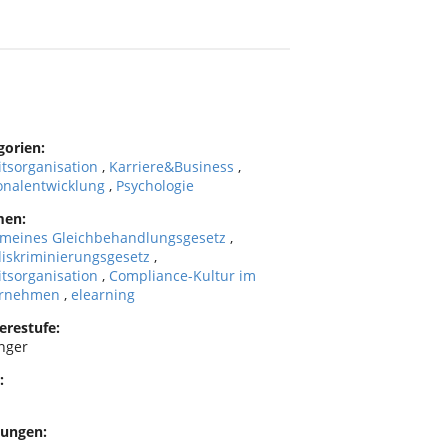
gorien:
itsorganisation
,
Karriere&Business
,
onalentwicklung
,
Psychologie
men:
emeines Gleichbehandlungsgesetz
,
diskriminierungsgesetz
,
itsorganisation
,
Compliance-Kultur im
ernehmen
,
elearning
erestufe:
nger
:
ungen: