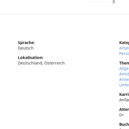
0
Sprache:
Kate
Deutsch
Arbe
Pers
Lokalisation:
Deutschland, Österreich
The
Allg
Anti
Arbe
Unt
Karri
Anfä
Alter
0+
Buch