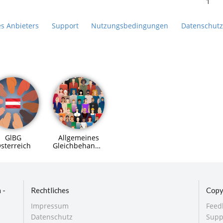
1
es Anbieters
Support
Nutzungsbedingungen
Datenschutz
GlBG
Allgemeines
sterreich
Gleichbehandlungsgesetz
(AGG)
 -
Rechtliches
Copy
Impressum
Feed
Datenschutz
Supp