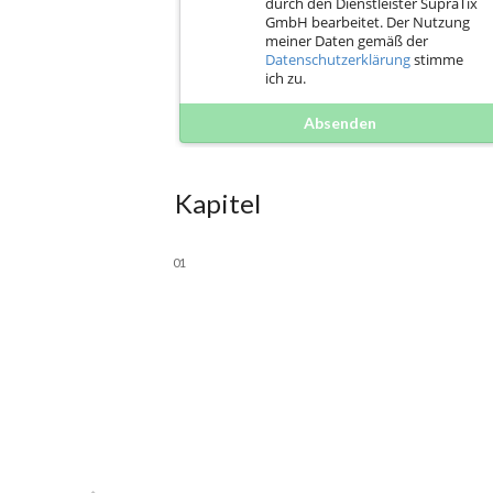
durch den Dienstleister SupraTix
GmbH bearbeitet. Der Nutzung
meiner Daten gemäß der
Datenschutzerklärung
stimme
ich zu.
Absenden
Kapitel
01