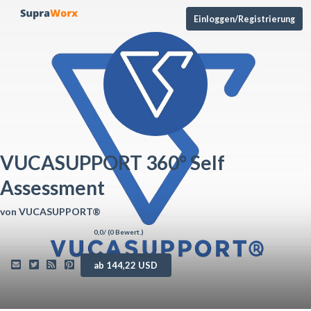
Einloggen/Registrierung
VUCASUPPORT 360° Self
Assessment
von
VUCASUPPORT®
0,0
/ (
0
Bewert.)
ab 144,22 USD