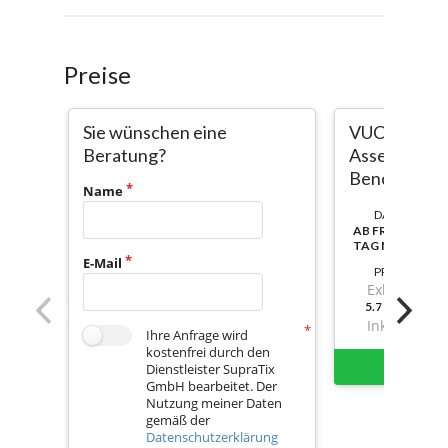
Preise
Sie wünschen eine
VUCASUPPOR
Beratung?
Assessment i
Benchmark
Name
DAUER:
AB FREISCHALT
TAG NUTZBAR
E-Mail
PREIS
Exkl. Mwst.
5.711,720000
Inkl. Mwst.
Ihre Anfrage wird
kostenfrei durch den
Sofort 
Dienstleister SupraTix
GmbH bearbeitet. Der
Nutzung meiner Daten
gemäß der
Datenschutzerklärung